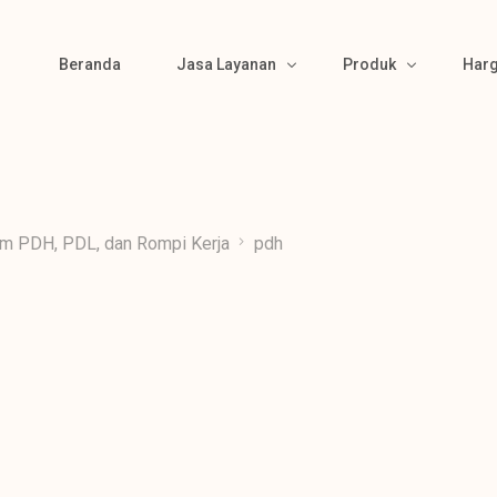
Beranda
Jasa Layanan
Produk
Har
Bikin Pola
Produk Kemeja
Material Sourcing
Produk Kaos
am PDH, PDL, dan Rompi Kerja
pdh
Cutting
Produk Polo
Bordir & Sablon
Produk Jaket
Jahit
Produk Wearpack
Finishing
Produk Semi Jas
Packing
Produk Celana
Gamis