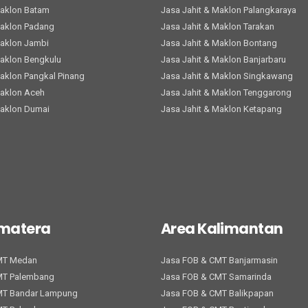
Maklon Batam
Jasa Jahit & Maklon Palangkaraya
Maklon Padang
Jasa Jahit & Maklon Tarakan
Maklon Jambi
Jasa Jahit & Maklon Bontang
Maklon Bengkulu
Jasa Jahit & Maklon Banjarbaru
Maklon Pangkal Pinang
Jasa Jahit & Maklon Singkawang
Maklon Aceh
Jasa Jahit & Maklon Tenggarong
Maklon Dumai
Jasa Jahit & Maklon Ketapang
umatera
Area Kalimantan
MT Medan
Jasa FOB & CMT Banjarmasin
MT Palembang
Jasa FOB & CMT Samarinda
MT Bandar Lampung
Jasa FOB & CMT Balikpapan