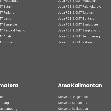
MT Pekanbaru
Jasa FOB & CMT Pontianak
MT Batam
Jasa FOB & CMT Palangkaraya
MT Padang
Jasa FOB & CMT Tarakan
MT Jambi
Jasa FOB & CMT Bontang
MT Bengkulu
Jasa FOB & CMT Banjarbaru
T Pangkal Pinang
Jasa FOB & CMT Singkawang
MT Aceh
Jasa FOB & CMT Tenggarong
MT Dumai
Jasa FOB & CMT Ketapang
umatera
Area Kalimantan
an
Konveksi Banjarmasin
embang
Konveksi Samarinda
dar Lampung
Konveksi Balikpapan