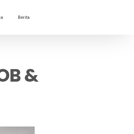
ga
Berita
OB &