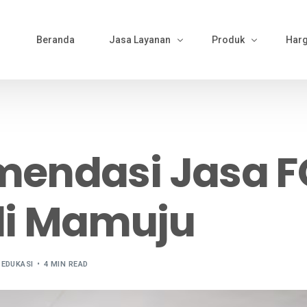
Beranda
Jasa Layanan
Produk
Har
Bikin Pola
Produk Kemeja
Material Sourcing
Produk Kaos
endasi Jasa F
Cutting
Produk Polo
Bordir & Sablon
Produk Jaket
di Mamuju
Jahit
Produk Wearpack
Finishing
Produk Semi Jas
Packing
Produk Celana
EDUKASI
4 MIN READ
Gamis