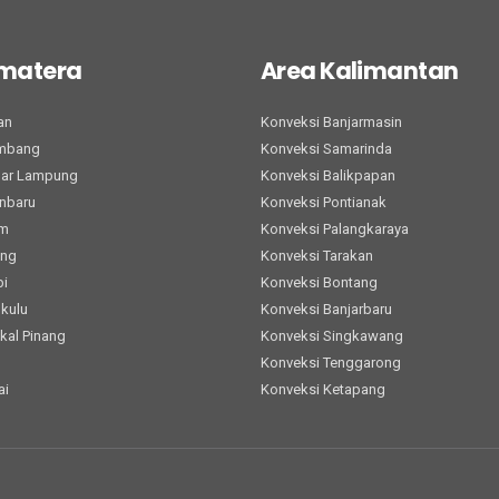
umatera
Area Kalimantan
an
Konveksi Banjarmasin
embang
Konveksi Samarinda
dar Lampung
Konveksi Balikpapan
nbaru
Konveksi Pontianak
am
Konveksi Palangkaraya
ang
Konveksi Tarakan
bi
Konveksi Bontang
kulu
Konveksi Banjarbaru
kal Pinang
Konveksi Singkawang
h
Konveksi Tenggarong
ai
Konveksi Ketapang