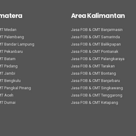
umatera
Area Kalimantan
MT Medan
Jasa FOB & CMT Banjarmasin
MT Palembang
Jasa FOB & CMT Samarinda
MT Bandar Lampung
Jasa FOB & CMT Balikpapan
MT Pekanbaru
Jasa FOB & CMT Pontianak
MT Batam
Jasa FOB & CMT Palangkaraya
MT Padang
Jasa FOB & CMT Tarakan
MT Jambi
Jasa FOB & CMT Bontang
MT Bengkulu
Jasa FOB & CMT Banjarbaru
T Pangkal Pinang
Jasa FOB & CMT Singkawang
MT Aceh
Jasa FOB & CMT Tenggarong
MT Dumai
Jasa FOB & CMT Ketapang