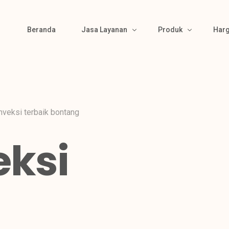
Beranda
Jasa Layanan
Produk
Har
Bikin Pola
Produk Kemeja
Material Sourcing
Produk Kaos
nveksi terbaik bontang
Cutting
Produk Polo
eksi
Bordir & Sablon
Produk Jaket
Jahit
Produk Wearpack
Finishing
Produk Semi Jas
Packing
Produk Celana
Gamis