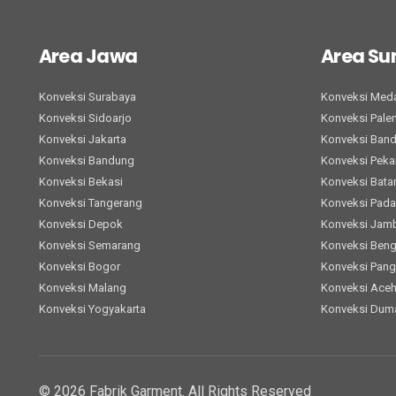
Area Jawa
Area S
Konveksi Surabaya
Konveksi Med
Konveksi Sidoarjo
Konveksi Pal
Konveksi Jakarta
Konveksi Ban
Konveksi Bandung
Konveksi Peka
Konveksi Bekasi
Konveksi Bat
Konveksi Tangerang
Konveksi Pad
Konveksi Depok
Konveksi Jam
Konveksi Semarang
Konveksi Beng
Konveksi Bogor
Konveksi Pang
Konveksi Malang
Konveksi Ace
Konveksi Yogyakarta
Konveksi Dum
© 2026 Fabrik Garment. All Rights Reserved