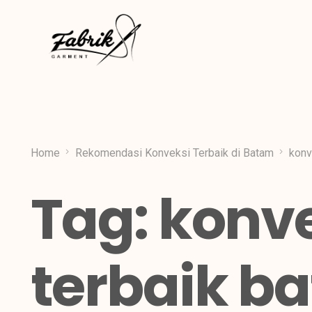
Home
Rekomendasi Konveksi Terbaik di Batam
konv
Tag:
konv
terbaik b