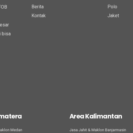
Berita
Polo
 FOB
Kontak
Jaket
esar
 bisa
umatera
Area Kalimantan
Maklon Medan
Jasa Jahit & Maklon Banjarmasin