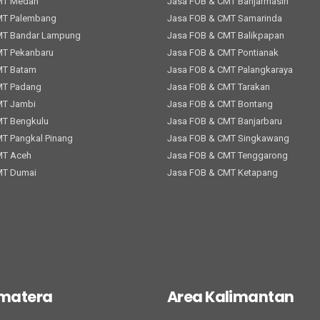
MT Medan
Jasa FOB & CMT Banjarmasin
MT Palembang
Jasa FOB & CMT Samarinda
MT Bandar Lampung
Jasa FOB & CMT Balikpapan
MT Pekanbaru
Jasa FOB & CMT Pontianak
MT Batam
Jasa FOB & CMT Palangkaraya
MT Padang
Jasa FOB & CMT Tarakan
MT Jambi
Jasa FOB & CMT Bontang
MT Bengkulu
Jasa FOB & CMT Banjarbaru
T Pangkal Pinang
Jasa FOB & CMT Singkawang
MT Aceh
Jasa FOB & CMT Tenggarong
MT Dumai
Jasa FOB & CMT Ketapang
umatera
Area Kalimantan