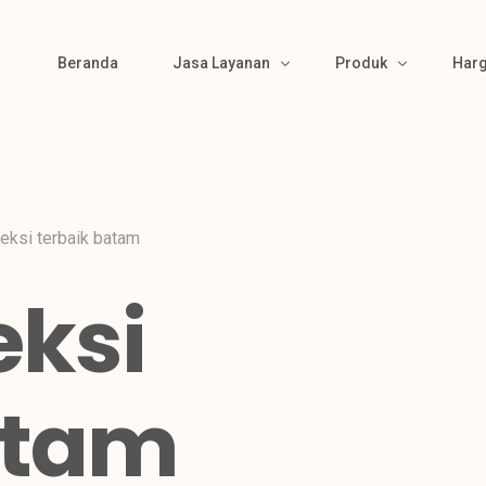
Beranda
Jasa Layanan
Produk
Har
Bikin Pola
Produk Kemeja
Material Sourcing
Produk Kaos
eksi terbaik batam
Cutting
Produk Polo
eksi
Bordir & Sablon
Produk Jaket
Jahit
Produk Wearpack
Finishing
Produk Semi Jas
atam
Packing
Produk Celana
Gamis