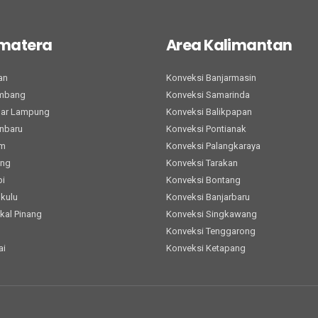
umatera
Area Kalimantan
an
Konveksi Banjarmasin
embang
Konveksi Samarinda
dar Lampung
Konveksi Balikpapan
nbaru
Konveksi Pontianak
am
Konveksi Palangkaraya
ang
Konveksi Tarakan
bi
Konveksi Bontang
kulu
Konveksi Banjarbaru
kal Pinang
Konveksi Singkawang
h
Konveksi Tenggarong
ai
Konveksi Ketapang