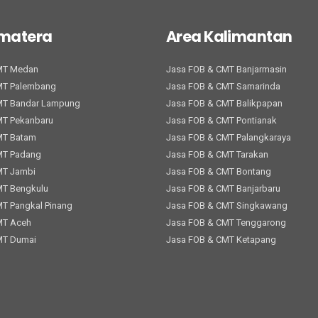
umatera
Area Kalimantan
MT Medan
Jasa FOB & CMT Banjarmasin
MT Palembang
Jasa FOB & CMT Samarinda
MT Bandar Lampung
Jasa FOB & CMT Balikpapan
MT Pekanbaru
Jasa FOB & CMT Pontianak
MT Batam
Jasa FOB & CMT Palangkaraya
MT Padang
Jasa FOB & CMT Tarakan
MT Jambi
Jasa FOB & CMT Bontang
MT Bengkulu
Jasa FOB & CMT Banjarbaru
T Pangkal Pinang
Jasa FOB & CMT Singkawang
MT Aceh
Jasa FOB & CMT Tenggarong
MT Dumai
Jasa FOB & CMT Ketapang