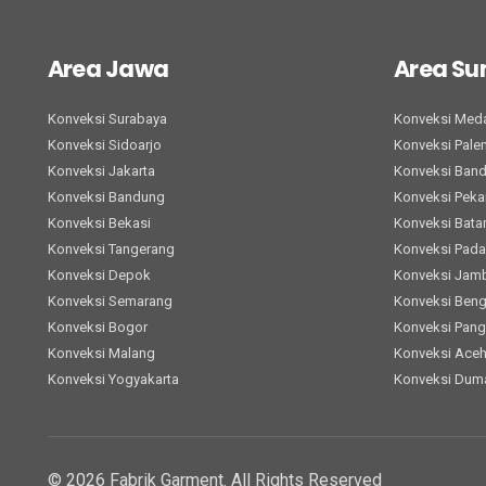
Area Jawa
Area S
Konveksi Surabaya
Konveksi Med
Konveksi Sidoarjo
Konveksi Pal
Konveksi Jakarta
Konveksi Ban
Konveksi Bandung
Konveksi Peka
Konveksi Bekasi
Konveksi Bat
Konveksi Tangerang
Konveksi Pad
Konveksi Depok
Konveksi Jam
Konveksi Semarang
Konveksi Beng
Konveksi Bogor
Konveksi Pang
Konveksi Malang
Konveksi Ace
Konveksi Yogyakarta
Konveksi Dum
© 2026 Fabrik Garment. All Rights Reserved