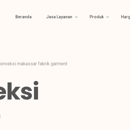
Beranda
Jasa Layanan
Produk
Har
Bikin Pola
Produk Kemeja
Material Sourcing
Produk Kaos
onveksi makassar fabrik garment
Cutting
Produk Polo
eksi
Bordir & Sablon
Produk Jaket
Jahit
Produk Wearpack
Finishing
Produk Semi Jas
r
Packing
Produk Celana
Gamis