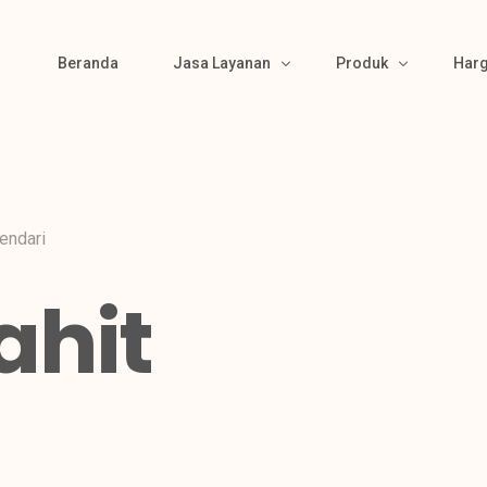
Beranda
Jasa Layanan
Produk
Har
Bikin Pola
Produk Kemeja
Material Sourcing
Produk Kaos
kendari
Cutting
Produk Polo
ahit
Bordir & Sablon
Produk Jaket
Jahit
Produk Wearpack
Finishing
Produk Semi Jas
Packing
Produk Celana
Gamis