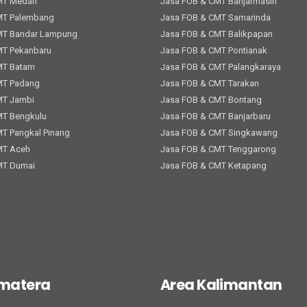
MT Medan
Jasa FOB & CMT Banjarmasin
MT Palembang
Jasa FOB & CMT Samarinda
MT Bandar Lampung
Jasa FOB & CMT Balikpapan
MT Pekanbaru
Jasa FOB & CMT Pontianak
MT Batam
Jasa FOB & CMT Palangkaraya
MT Padang
Jasa FOB & CMT Tarakan
MT Jambi
Jasa FOB & CMT Bontang
MT Bengkulu
Jasa FOB & CMT Banjarbaru
T Pangkal Pinang
Jasa FOB & CMT Singkawang
MT Aceh
Jasa FOB & CMT Tenggarong
MT Dumai
Jasa FOB & CMT Ketapang
umatera
Area Kalimantan