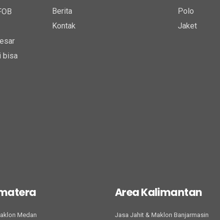
Berita
Polo
 FOB
Kontak
Jaket
esar
 bisa
umatera
Area Kalimantan
Maklon Medan
Jasa Jahit & Maklon Banjarmasin