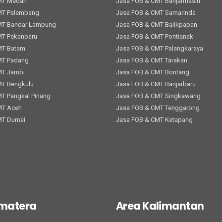
MT Medan
Jasa FOB & CMT Banjarmasin
MT Palembang
Jasa FOB & CMT Samarinda
MT Bandar Lampung
Jasa FOB & CMT Balikpapan
MT Pekanbaru
Jasa FOB & CMT Pontianak
MT Batam
Jasa FOB & CMT Palangkaraya
MT Padang
Jasa FOB & CMT Tarakan
MT Jambi
Jasa FOB & CMT Bontang
MT Bengkulu
Jasa FOB & CMT Banjarbaru
T Pangkal Pinang
Jasa FOB & CMT Singkawang
MT Aceh
Jasa FOB & CMT Tenggarong
MT Dumai
Jasa FOB & CMT Ketapang
umatera
Area Kalimantan