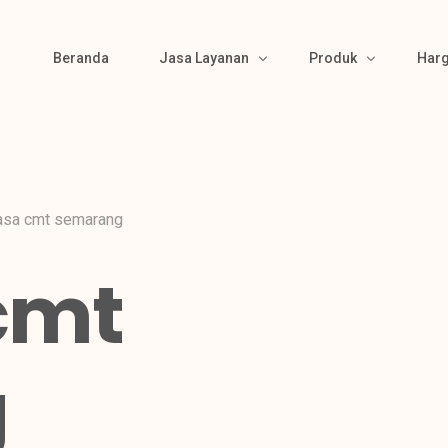
Beranda
Jasa Layanan
Produk
Har
Bikin Pola
Produk Kemeja
Material Sourcing
Produk Kaos
asa cmt semarang
Cutting
Produk Polo
cmt
Bordir & Sablon
Produk Jaket
Jahit
Produk Wearpack
Finishing
Produk Semi Jas
g
Packing
Produk Celana
Gamis