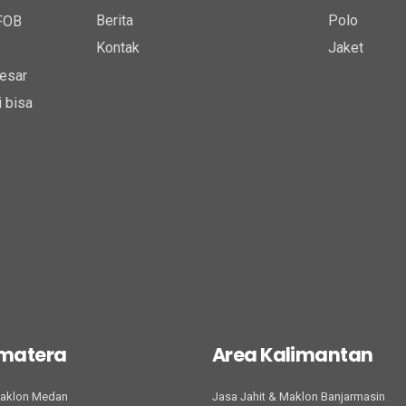
Berita
Polo
 FOB
Kontak
Jaket
esar
 bisa
umatera
Area Kalimantan
Maklon Medan
Jasa Jahit & Maklon Banjarmasin