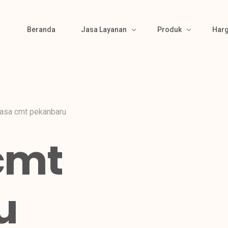
Beranda
Jasa Layanan
Produk
Har
Bikin Pola
Produk Kemeja
Material Sourcing
Produk Kaos
jasa cmt pekanbaru
Cutting
Produk Polo
cmt
Bordir & Sablon
Produk Jaket
Jahit
Produk Wearpack
Finishing
Produk Semi Jas
u
Packing
Produk Celana
Gamis