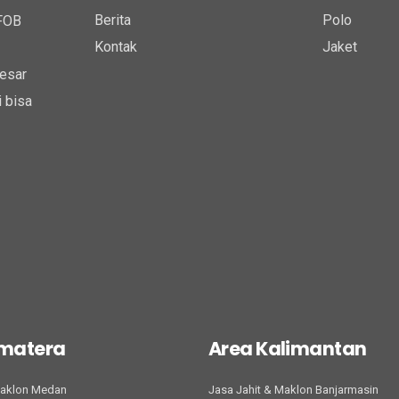
Berita
Polo
 FOB
Kontak
Jaket
esar
 bisa
umatera
Area Kalimantan
Maklon Medan
Jasa Jahit & Maklon Banjarmasin