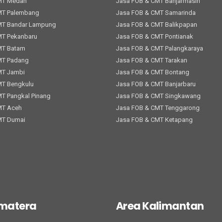
MT Medan
Jasa FOB & CMT Banjarmasin
MT Palembang
Jasa FOB & CMT Samarinda
MT Bandar Lampung
Jasa FOB & CMT Balikpapan
MT Pekanbaru
Jasa FOB & CMT Pontianak
MT Batam
Jasa FOB & CMT Palangkaraya
MT Padang
Jasa FOB & CMT Tarakan
MT Jambi
Jasa FOB & CMT Bontang
MT Bengkulu
Jasa FOB & CMT Banjarbaru
T Pangkal Pinang
Jasa FOB & CMT Singkawang
MT Aceh
Jasa FOB & CMT Tenggarong
MT Dumai
Jasa FOB & CMT Ketapang
umatera
Area Kalimantan