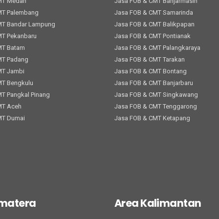
MT Medan
Jasa FOB & CMT Banjarmasin
MT Palembang
Jasa FOB & CMT Samarinda
MT Bandar Lampung
Jasa FOB & CMT Balikpapan
MT Pekanbaru
Jasa FOB & CMT Pontianak
MT Batam
Jasa FOB & CMT Palangkaraya
MT Padang
Jasa FOB & CMT Tarakan
MT Jambi
Jasa FOB & CMT Bontang
MT Bengkulu
Jasa FOB & CMT Banjarbaru
T Pangkal Pinang
Jasa FOB & CMT Singkawang
MT Aceh
Jasa FOB & CMT Tenggarong
MT Dumai
Jasa FOB & CMT Ketapang
umatera
Area Kalimantan