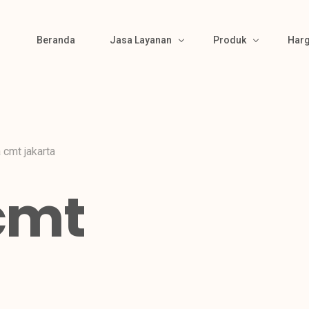
Beranda
Jasa Layanan
Produk
Har
Bikin Pola
Produk Kemeja
Material Sourcing
Produk Kaos
 cmt jakarta
Cutting
Produk Polo
cmt
Bordir & Sablon
Produk Jaket
Jahit
Produk Wearpack
Finishing
Produk Semi Jas
Packing
Produk Celana
Gamis