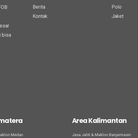
Berita
Polo
 FOB
Kontak
Jaket
esar
 bisa
umatera
Area Kalimantan
Maklon Medan
Jasa Jahit & Maklon Banjarmasin