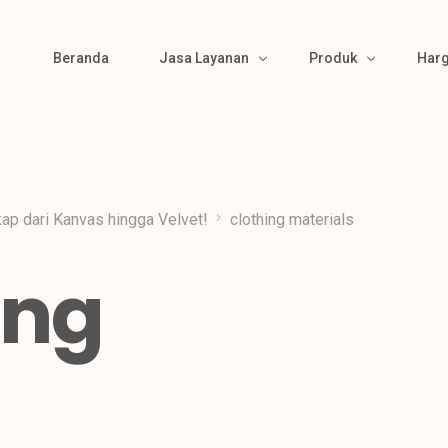
Beranda
Jasa Layanan
Produk
Har
Bikin Pola
Produk Kemeja
Material Sourcing
Produk Kaos
ap dari Kanvas hingga Velvet!
clothing materials
Cutting
Produk Polo
ing
Bordir & Sablon
Produk Jaket
Jahit
Produk Wearpack
Finishing
Produk Semi Jas
Packing
Produk Celana
Gamis