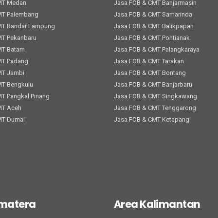
MT Medan
Jasa FOB & CMT Banjarmasin
MT Palembang
Jasa FOB & CMT Samarinda
MT Bandar Lampung
Jasa FOB & CMT Balikpapan
MT Pekanbaru
Jasa FOB & CMT Pontianak
MT Batam
Jasa FOB & CMT Palangkaraya
MT Padang
Jasa FOB & CMT Tarakan
MT Jambi
Jasa FOB & CMT Bontang
MT Bengkulu
Jasa FOB & CMT Banjarbaru
T Pangkal Pinang
Jasa FOB & CMT Singkawang
MT Aceh
Jasa FOB & CMT Tenggarong
MT Dumai
Jasa FOB & CMT Ketapang
umatera
Area Kalimantan