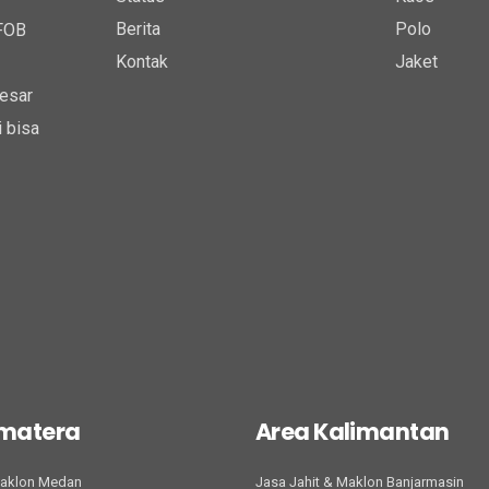
Berita
Polo
 FOB
Kontak
Jaket
esar
 bisa
umatera
Area Kalimantan
Maklon Medan
Jasa Jahit & Maklon Banjarmasin