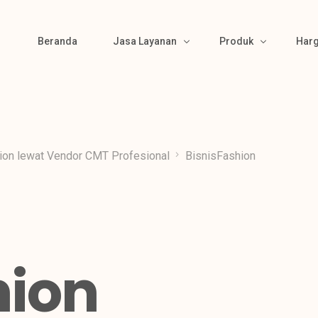
Beranda
Jasa Layanan
Produk
Har
Bikin Pola
Produk Kemeja
Material Sourcing
Produk Kaos
hion lewat Vendor CMT Profesional
BisnisFashion
Cutting
Produk Polo
Bordir & Sablon
Produk Jaket
Jahit
Produk Wearpack
Finishing
Produk Semi Jas
hion
Packing
Produk Celana
Gamis