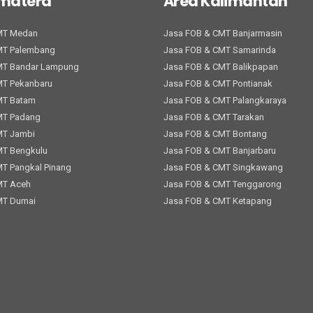
umatera
Area Kalimantan
MT Medan
Jasa FOB & CMT Banjarmasin
MT Palembang
Jasa FOB & CMT Samarinda
MT Bandar Lampung
Jasa FOB & CMT Balikpapan
MT Pekanbaru
Jasa FOB & CMT Pontianak
MT Batam
Jasa FOB & CMT Palangkaraya
MT Padang
Jasa FOB & CMT Tarakan
MT Jambi
Jasa FOB & CMT Bontang
MT Bengkulu
Jasa FOB & CMT Banjarbaru
T Pangkal Pinang
Jasa FOB & CMT Singkawang
MT Aceh
Jasa FOB & CMT Tenggarong
MT Dumai
Jasa FOB & CMT Ketapang