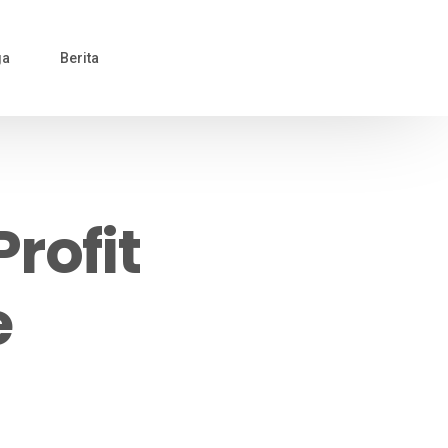
ga
Berita
rofit
e