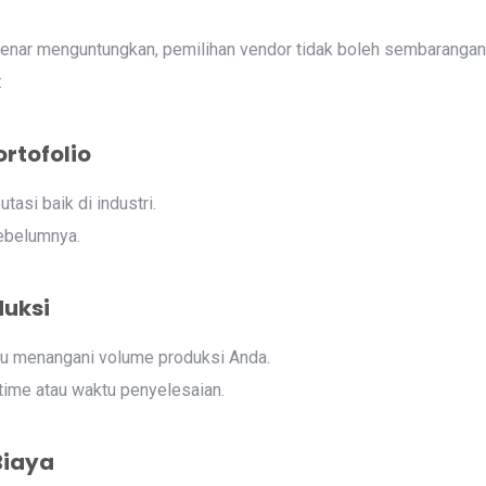
enar menguntungkan, pemilihan vendor tidak boleh sembarangan.
:
ortofolio
tasi baik di industri.
sebelumnya.
duksi
u menangani volume produksi Anda.
time atau waktu penyelesaian.
Biaya