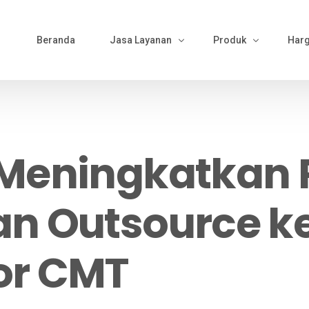
Beranda
Jasa Layanan
Produk
Har
Bikin Pola
Produk Kemeja
Material Sourcing
Produk Kaos
Meningkatkan P
Cutting
Produk Polo
Bordir & Sablon
Produk Jaket
n Outsource k
Jahit
Produk Wearpack
Finishing
Produk Semi Jas
or CMT
Packing
Produk Celana
Gamis