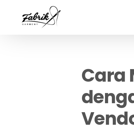
Cara 
denga
Vend